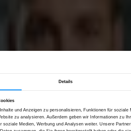
Details
er Filter anzupassen.
Cookies
nhalte und Anzeigen zu personalisieren, Funktionen für soziale
splattform für Projektentwickler und Portfolio-Inhaber. W
Website zu analysieren. Außerdem geben wir Informationen zu I
r soziale Medien, Werbung und Analysen weiter. Unsere Partner
 Daten zusammen, die Sie ihnen bereitgestellt haben oder die s