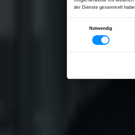
der Dienste gesammelt habe
Unter den Linden 39,
10117 Berlin (Hauptsitz)
Einwilligungsauswahl
Notwendig
Max-Joseph-Straße 7,
80333 München
Goethestraße 2,
60313 Frankfurt a. Main
Jungfernstieg 38,
20354 Hamburg
Direktzugriff
Über uns
Property Center
Karriere
Kontakt
Impressum
Datenschutzerklärung