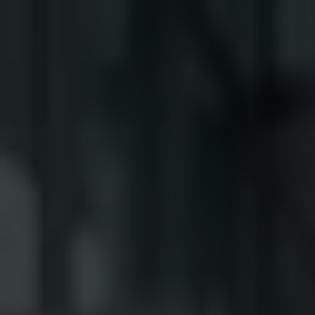
Startseite
Geschäftsbereiche
Projektvertrieb
Privatisierungsgeschäft
Immobilientransakt
Standorte
Berlin
Frankfurt
Hamburg
München
Kontakt
DE
Location
Nutzungsart
Immobilienart
Preis