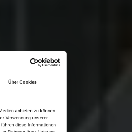
Über Cookies
 Medien anbieten zu können
ir bieten exklusive Immobilien zum Kauf an.
hrer Verwendung unserer
 führen diese Informationen
ie im Rahmen Ihrer Nutzung