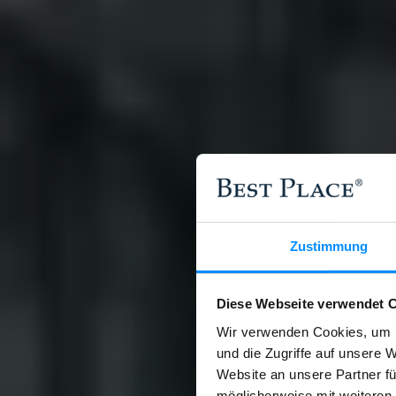
Fläche
Zimmer
Erweiterter Filter
Suchen
Startseite
/
Suche
Ergebnis:
0
Einheiten in
Berlin
Sortieren nach:
Aktualität
(Neueste zuerst)
Liste
Karte
Zustimmung
Keine Ergebnisse gefunden. Versuchen Sie, Ihre Suche od
Über Best Place
Diese Webseite verwendet 
Wir verwenden Cookies, um I
Best Place ist Deutschlands führende unabhängige Verkauf
und die Zugriffe auf unsere 
Büros
Website an unsere Partner fü
möglicherweise mit weiteren