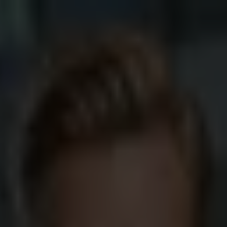
ionen
Kapitalanlage-Geschäft
Immobilienfinanzierung
Private