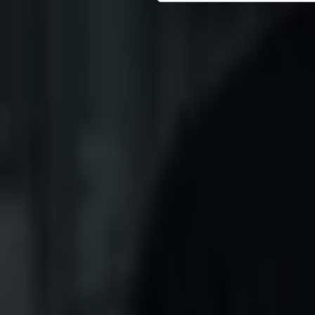
Max-Joseph-Straße 7,
80333 München
Goethestraße 2,
60313 Frankfurt a. Main
Jungfernstieg 38,
20354 Hamburg
Direktzugriff
Über uns
Property Center
Karriere
Kontakt
Impressum
Datenschutzerklärung
Allgemeine Geschäftsbedingungen
Widerrufsbelehrung