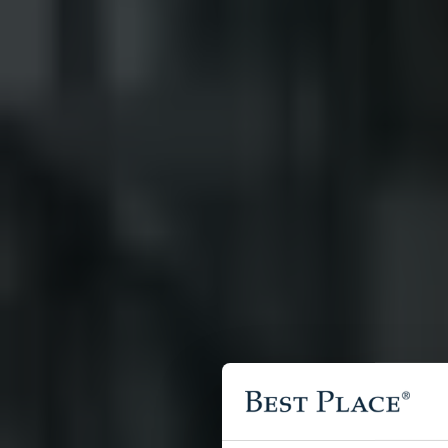
E-Mail:
info@bestplace-immobilien.de
Komplementär-GmbH:
BEST PLACE Verwaltung GmbH
Geschäftsführer: Danny Wolf, Nikolai Dombrowski
Zulassungs- und Aufsichtsbehörde (§ 34c GewO):
Bezirksamt Mitte von Berlin
Ordnungsamt Mitte
Karl-Marx-Allee 31
10178 Berlin
E-Mail:
ordnungsamt-zab@ba-mitte.berlin.de
Handelsregister:
Amtsgericht Charlottenburg
Handelsregister-Nummer: HRA 49811 B
(BEST PLACE Immobilien GmbH & Co. KG)
Handelsregister-Nummer: HRB 159762 B
(BEST PLACE Verwaltung GmbH)
Umsatzsteuer-Identifikationsnummer:
DE296739281