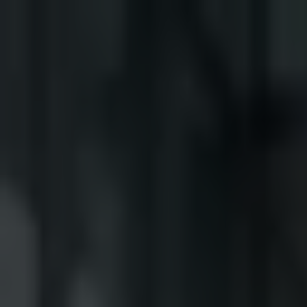
Startseite
Geschäftsbereiche
Projektvertrieb
Privatisierungsgeschäft
Immobilientransakt
Standorte
Berlin
Frankfurt
Hamburg
München
Kontakt
DE
BEST PLACE IMMOBILIEN GMBH & C
Unter den Linden 39
10117 Berlin
Telefon:
+49 30 443 51 96 0
Telefax: +49 30 443 51 96 22