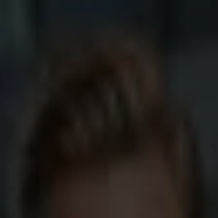
ionen
Kapitalanlage-Geschäft
Immobilienfinanzierung
Private
O. KG