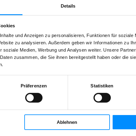
Details
2
Cookies
nhalte und Anzeigen zu personalisieren, Funktionen für soziale
agliches Angebot dar. Für die Richtigkeit und Vollständigk
Website zu analysieren. Außerdem geben wir Informationen zu I
ner Leistungsverpflichtung ist jeweils ausschließlich der n
der konkreten Bau- und Qualitätsbeschreibung. Bilder und 
r soziale Medien, Werbung und Analysen weiter. Unsere Partner
e sind ca.-Angaben. Bei der dargestellten Möblierung hande
 Daten zusammen, die Sie ihnen bereitgestellt haben oder die s
ktuellen Stand der Planung und unterliegen laufenden Ve
n.
ngen.
Präferenzen
Statistiken
splattform für Projektentwickler und Portfolio-Inhaber. W
Ablehnen